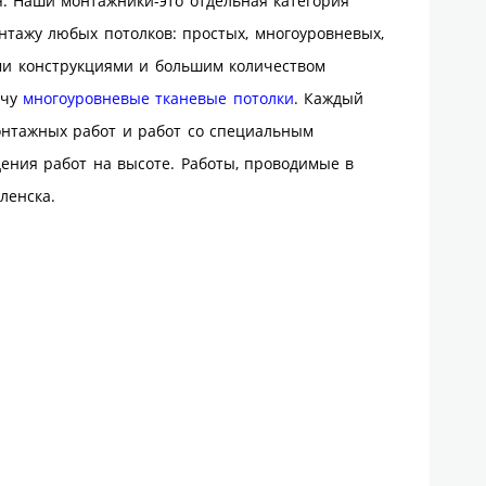
 Наши монтажники-это отдельная категория
тажу любых потолков: простых, многоуровневых,
ми конструкциями и большим количеством
ечу
многоуровневые тканевые потолки
. Каждый
онтажных работ и работ со специальным
ения работ на высоте. Работы, проводимые в
ленска.